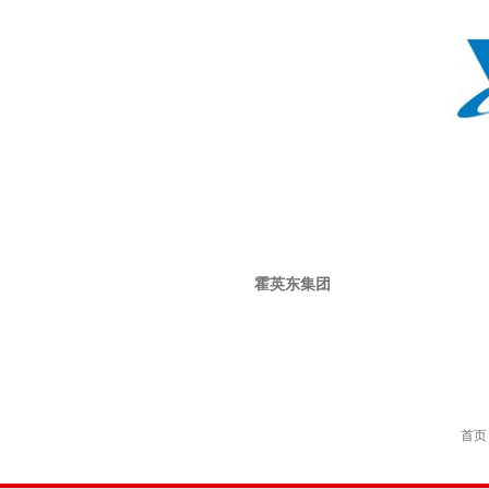
霍英东集团
首页