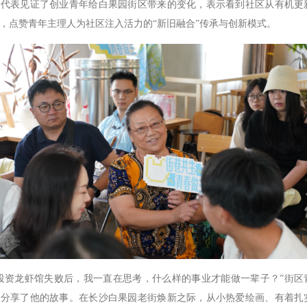
表见证了创业青年给白果园街区带来的变化，表示看到社区从有机更
，点赞青年主理人为社区注入活力的“新旧融合”传承与创新模式。
投资龙虾馆失败后，我一直在思考，什么样的事业才能做一辈子？”街区
场分享了他的故事。在长沙白果园老街焕新之际，从小热爱绘画、有着扎