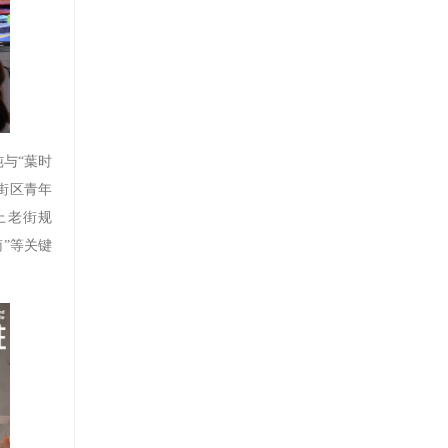
与“葉时
位街区青年
上老街规
”等关键