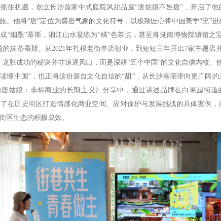
抓住机遇，创立长沙首家中式庭院风甜品屋“唐姑娘不姓唐”，开启了他
旅。他将“唐”定位为盛唐气象的文化符号，以极致匠心将中国美学“烹”进
成“烟墨”慕斯，湘江山水凝练为“橘”色茶点，甚至将湖南博物院镇馆之宝
盈的抹茶慕斯。从2021年扎根老街单店创业，到短短三年开出7家主题店
，龙胜成功的秘诀并非追逐风口，而是深耕“五个中国”的文化自信内核。他
读懂中国”，也正将这份源自文化自信的“甜”，从长沙巷陌带向更广阔的
的唐姑娘：非标商业的长期主义》分享中，通过讲述品牌在白果园街道
享了在历史街区打造情感化商业空间、应对保护与发展挑战的具体案例，
街区生态的积极成效。