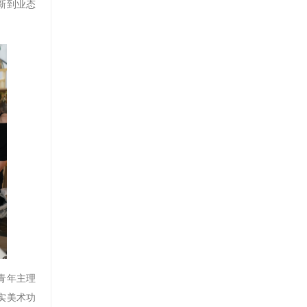
新到业态
青年主理
实美术功