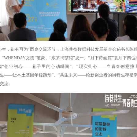
生，街有可为”圆桌交流环节，上海共益数据科技发展基金会秘书长陈纯
、“WHENDAY文德”范豪、“东茅街茶馆”思一、“月下诗画馆”袁月下四
绕“创业初心——巷子里的心动瞬间”、“现实扎心——当青春创意撞
再生——让本土基因年轻跳动”、“共生未来——给新创业者的街巷生存指南
交流。