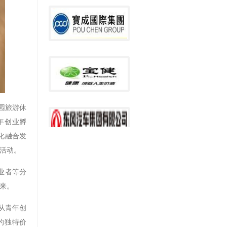
园旅游休
年创业孵
化融合发
活动。
业者等分
来。
从青年创
的独特价