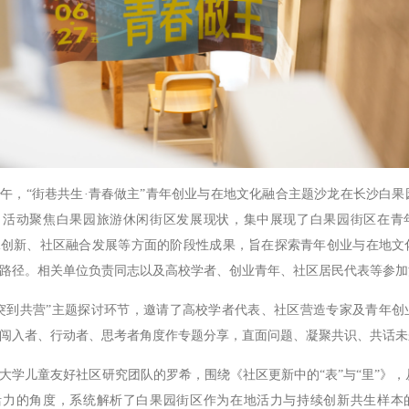
午，“街巷共生·青春做主”青年创业与在地文化融合主题沙龙在长沙白果
。活动聚焦白果园旅游休闲街区发展现状，集中展现了白果园街区在青
承创新、社区融合发展等方面的阶段性成果，旨在探索青年创业与在地文
路径。相关单位负责同志以及高校学者、创业青年、社区居民代表等参加
到共营”主题探讨环节，邀请了高校学者代表、社区营造专家及青年创
闯入者、行动者、思考者角度作专题分享，直面问题、凝聚共识、共话未
儿童友好社区研究团队的罗希，围绕《社区更新中的“表”与“里”》，
活力的角度，系统解析了白果园街区作为在地活力与持续创新共生样本