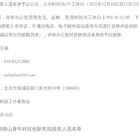
人选名单予以公示，公示时间为5个工作日（2025年12月16日至12月22
审办公室受理意见、反映，受理时间为工作日上午8:30-12:00，下午1
如对拟授奖人有异议，可通过电话、电子邮件或信函等方式进行反映并提供联
函以寄出日邮戳为准），评审办公室对反映情况者身份予以保密。
王涵
-85212860
：
tzykejichu@163.com
京市东城区前门东大街10号（100005）
技工作者协会
月16日
钟南山青年科技创新奖拟授奖人选名单