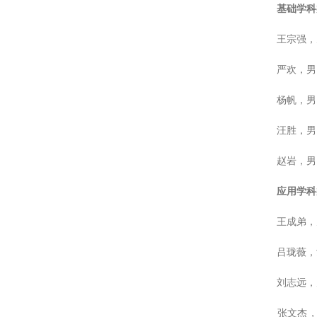
基础学科
王宗强，男
严欢，男，
杨帆，男，
汪胜，男，
赵岩，男，
应用学科
王成弟，男
吕珑薇，女
刘志远，男
张文杰，男